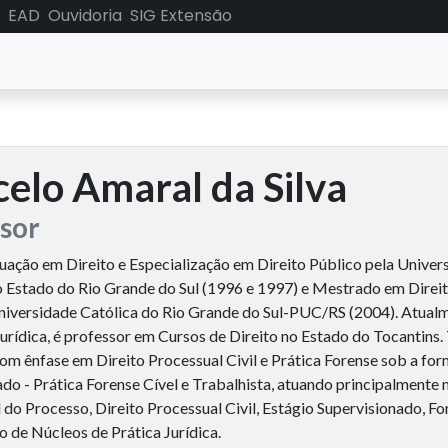
EAD
Ouvidoria
SIG Extensão
elo Amaral da Silva
sor
uação em Direito e Especialização em Direito Público pela Univer
 Estado do Rio Grande do Sul (1996 e 1997) e Mestrado em Direito
Universidade Católica do Rio Grande do Sul-PUC/RS (2004). Atualm
jurídica, é professor em Cursos de Direito no Estado do Tocantins.
com ênfase em Direito Processual Civil e Prática Forense sob a fo
do - Prática Forense Cível e Trabalhista, atuando principalmente 
 do Processo, Direito Processual Civil, Estágio Supervisionado, F
 de Núcleos de Prática Jurídica.