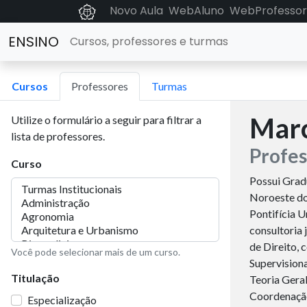
Novo Aula
WebAluno
WebProfessor
ENSINO
Cursos, professores e turmas
Cursos
Professores
Turmas
Marc
Utilize o formulário a seguir para filtrar a
lista de professores.
Profes
Curso
Possui Grad
Noroeste do
Pontifícia 
consultoria 
de Direito, 
Você pode selecionar mais de um curso.
Supervisiona
Titulação
Teoria Geral
Coordenação
Especialização