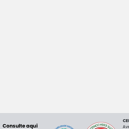
CE
Av