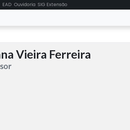
EAD
Ouvidoria
SIG Extensão
ana Vieira Ferreira
sor