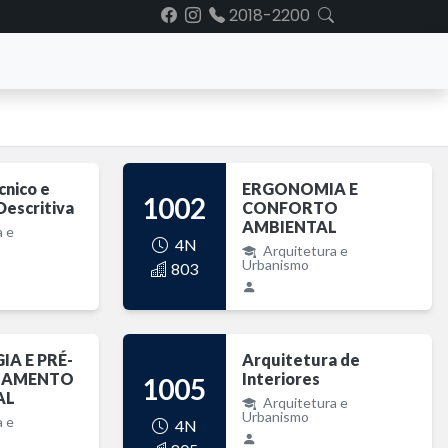
2018-2200
cnico e
ERGONOMIA E
1002
escritiva
CONFORTO
AMBIENTAL
a e
4N
Arquitetura e
Urbanismo
803
A E PRÉ-
Arquitetura de
NAMENTO
Interiores
1005
AL
Arquitetura e
Urbanismo
a e
4N