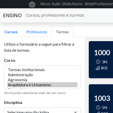
Novo Aula
WebAluno
WebProfessor
ENSINO
Cursos, professores e turmas
Cursos
Professores
Turmas
Utilize o formulário a seguir para filtrar a
lista de turmas.
1000
Curso
3N
805
Você pode selecionar mais de um curso.
1003
Disciplina
5N