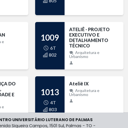
805
ATELIÊ - PROJETO
AN
EXECUTIVO E
1009
DETALHAMENTO
a e
TÉCNICO
6T
Arquitetura e
802
Urbanismo
NÇA DO
Ateliê IX
,
1013
Arquitetura e
DADE E
Urbanismo
4T
a e
803
NTRO UNIVERSITÁRIO LUTERANO DE PALMAS
enida Siqueira Campos, 1501 Sul, Palmas - TO -