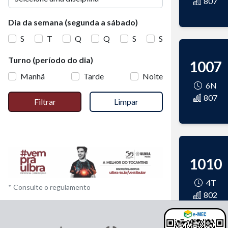
807
Dia da semana (segunda a sábado)
S
T
Q
Q
S
S
Turno (período do dia)
1007
Manhã
Tarde
Noite
6N
807
Filtrar
Limpar
1010
4T
* Consulte o regulamento
802