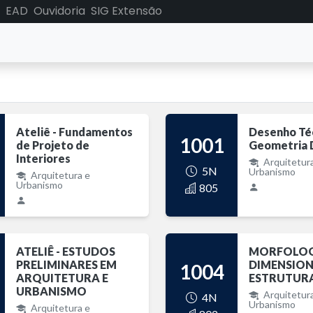
EAD
Ouvidoria
SIG Extensão
Ateliê - Fundamentos
Desenho Té
1001
de Projeto de
Geometria D
Interiores
Arquitetur
5N
Urbanismo
Arquitetura e
Urbanismo
805
ATELIÊ - ESTUDOS
MORFOLOGI
PRELIMINARES EM
DIMENSIO
1004
ARQUITETURA E
ESTRUTUR
URBANISMO
Arquitetur
4N
Urbanismo
Arquitetura e