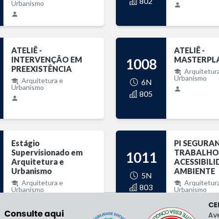
802
Urbanismo
ATELIÊ -
ATELIÊ -
INTERVENÇÃO EM
MASTERPL
1008
PREEXISTÊNCIA
Arquitetur
Urbanismo
Arquitetura e
6N
Urbanismo
805
Estágio
PI SEGURA
Supervisionado em
TRABALHO
1011
Arquitetura e
ACESSIBILI
Urbanismo
AMBIENTE
5N
Arquitetura e
Arquitetur
803
Urbanismo
Urbanismo
CE
Av