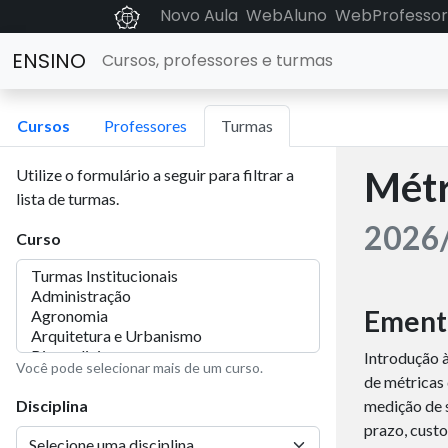
Novo Aula
WebAluno
WebProfessor
ENSINO
Cursos, professores e turmas
Cursos
Professores
Turmas
Métr
Utilize o formulário a seguir para filtrar a
lista de turmas.
2026/
Curso
Ement
Introdução à
Você pode selecionar mais de um curso.
de métricas
Disciplina
medição de 
prazo, custo