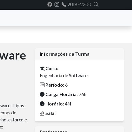
2018-2200
tware
Informações da Turma
Curso
Engenharia de Software
Período
: 6
Carga Horária
: 76h
Horário
: 4N
tware; Tipos
entas de
Sala
:
ho, esforço e
e;
Professores