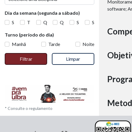
Monitoramen
software; An
Dia da semana (segunda a sábado)
S
T
Q
Q
S
S
Compe
Turno (período do dia)
Manhã
Tarde
Noite
Objeti
Filtrar
Limpar
Progr
Metod
* Consulte o regulamento
Avalia