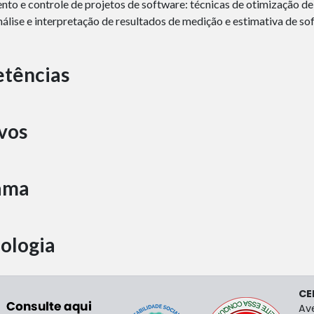
to e controle de projetos de software: técnicas de otimização de
álise e interpretação de resultados de medição e estimativa de so
tências
vos
ama
ologia
CE
ção
Av