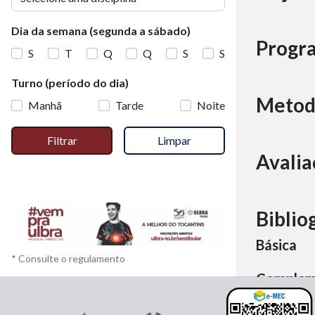
Dia da semana (segunda a sábado)
Progr
S
T
Q
Q
S
S
Turno (período do dia)
Metod
Manhã
Tarde
Noite
Filtrar
Limpar
Avalia
Biblio
Básica
* Consulte o regulamento
Complem
Material 