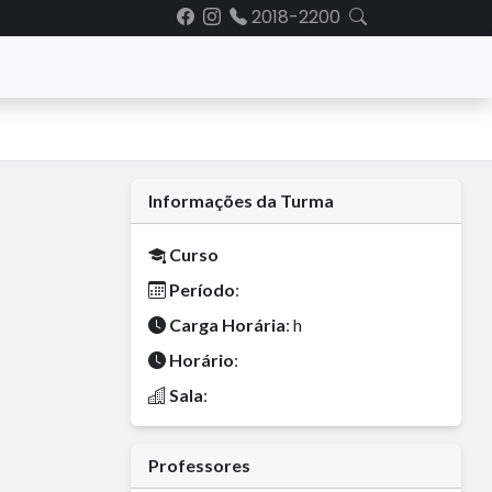
2018-2200
Informações da Turma
Curso
Período
:
Carga Horária
: h
Horário
:
Sala
:
Professores