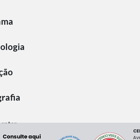
ama
ologia
ção
grafia
entar
CE
Av
Digital