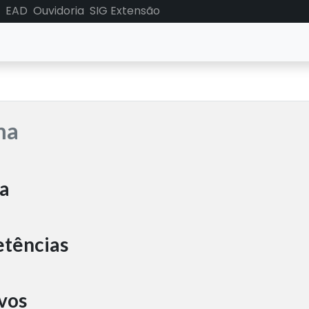
EAD
Ouvidoria
SIG Extensão
ma
a
tências
vos