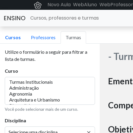
Novo Aula
WebAluno
WebProfessor
ENSINO
Cursos, professores e turmas
Cursos
Professores
Turmas
Utilize o formulário a seguir para filtrar a
- Tur
lista de turmas.
Curso
Ement
Compe
Você pode selecionar mais de um curso.
Disciplina
Objeti