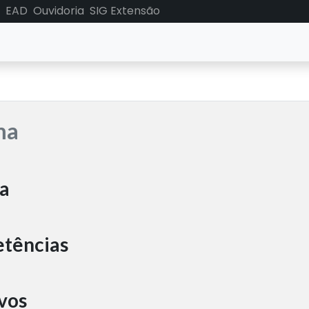
EAD
Ouvidoria
SIG Extensão
ma
a
tências
vos