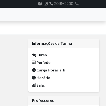
2018-2200
Informações da Turma
Curso
Período
:
Carga Horária
: h
Horário
:
Sala
:
Professores