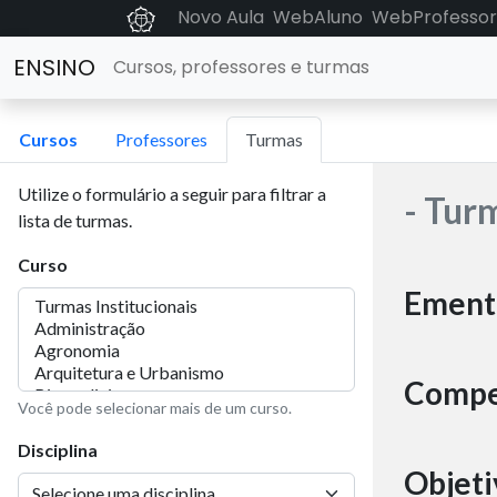
Novo Aula
WebAluno
WebProfessor
ENSINO
Cursos, professores e turmas
Cursos
Professores
Turmas
Utilize o formulário a seguir para filtrar a
- Tur
lista de turmas.
Curso
Ement
Compe
Você pode selecionar mais de um curso.
Disciplina
Objeti