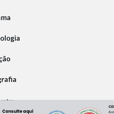
ama
ologia
ção
grafia
entar
CE
Av
Digital