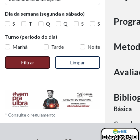
Dia da semana (segunda a sábado)
Progr
S
T
Q
Q
S
S
Turno (período do dia)
Metod
Manhã
Tarde
Noite
Filtrar
Limpar
Avalia
Biblio
Básica
* Consulte o regulamento
Complem
Material 