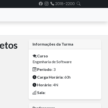
2018-2200
etos
Informações da Turma
Curso
Engenharia de Software
Período
: 3
Carga Horária
: 60h
Horário
: 4N
Sala
:
Professores