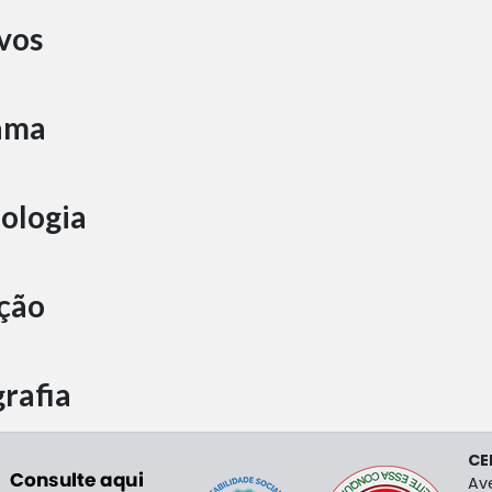
vos
ama
ologia
ção
grafia
CE
Av
entar