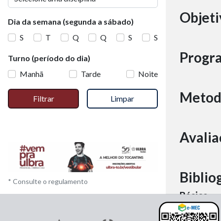
Objeti
Dia da semana (segunda a sábado)
S
T
Q
Q
S
S
Progr
Turno (período do dia)
Manhã
Tarde
Noite
Metod
Filtrar
Limpar
Avalia
Biblio
* Consulte o regulamento
Básica
Complem