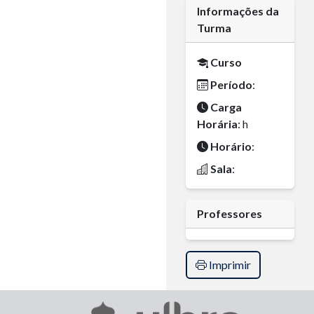
Informações da
Turma
Curso
Período
:
Carga
Horária
: h
Horário
:
Sala
:
Professores
Imprimir