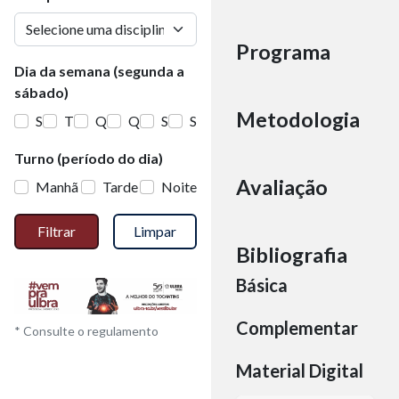
Programa
Dia da semana (segunda a
sábado)
Metodologia
S
T
Q
Q
S
S
Turno (período do dia)
Avaliação
Manhã
Tarde
Noite
Filtrar
Limpar
Bibliografia
Básica
Complementar
* Consulte o regulamento
Material Digital