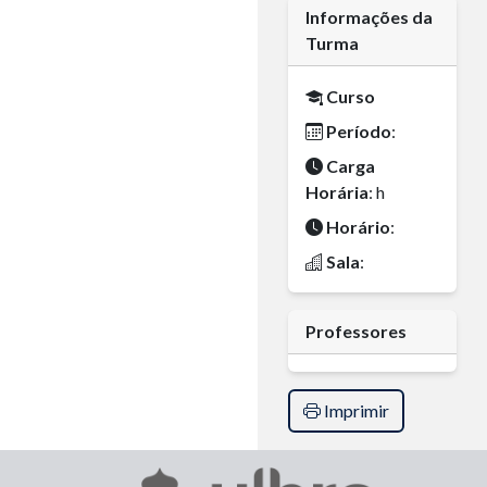
Informações da
Turma
Curso
Período
:
Carga
Horária
: h
Horário
:
Sala
:
Professores
Imprimir