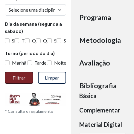
Programa
Dia da semana (segunda a
sábado)
Metodologia
S
T
Q
Q
S
S
Turno (período do dia)
Avaliação
Manhã
Tarde
Noite
Filtrar
Limpar
Bibliografia
Básica
Complementar
* Consulte o regulamento
Material Digital