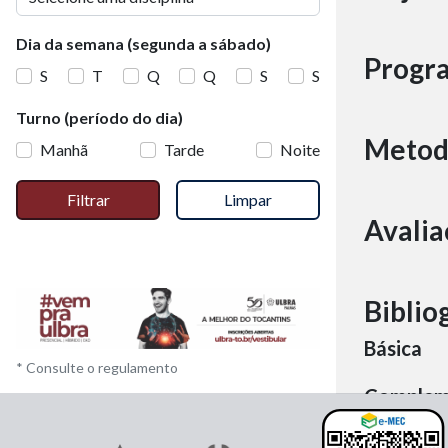
Dia da semana (segunda a sábado)
Progr
S
T
Q
Q
S
S
Turno (período do dia)
Metod
Manhã
Tarde
Noite
Filtrar
Limpar
Avalia
Biblio
Básica
* Consulte o regulamento
Complem
Material 