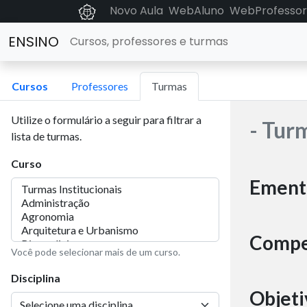
Novo Aula
WebAluno
WebProfessor
ENSINO
Cursos, professores e turmas
Cursos
Professores
Turmas
Utilize o formulário a seguir para filtrar a
- Tur
lista de turmas.
Curso
Ement
Compe
Você pode selecionar mais de um curso.
Disciplina
Objeti