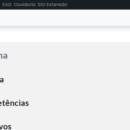
EAD
Ouvidoria
SIG Extensão
ma
a
tências
vos