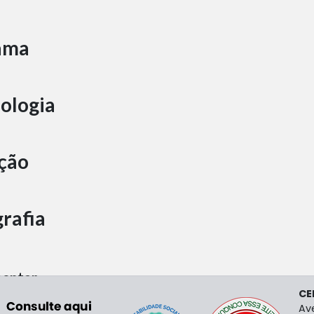
ama
ologia
ção
grafia
entar
CE
Av
Digital