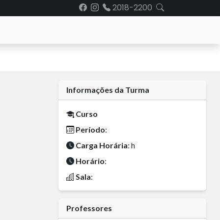
2018-2200
Informações da Turma
Curso
Período
:
Carga Horária
: h
Horário
:
Sala
:
Professores