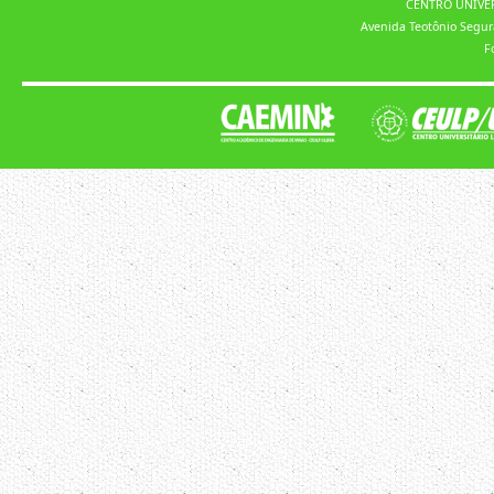
CENTRO UNIVE
Avenida Teotônio Segur
F