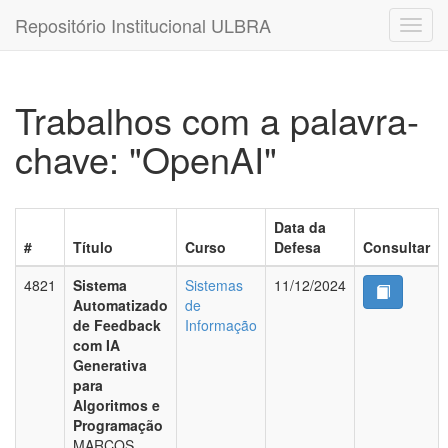
Repositório Institucional ULBRA
Trabalhos com a palavra-
chave: "OpenAI"
Data da
#
Título
Curso
Defesa
Consultar
4821
Sistema
Sistemas
11/12/2024
Automatizado
de
de Feedback
Informação
com IA
Generativa
para
Algoritmos e
Programação
MARCOS