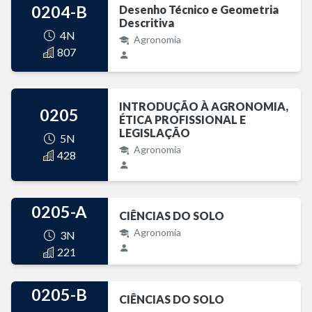
0204-B
Desenho Técnico e Geometria
Descritiva
4N
Agronomia
807
INTRODUÇÃO À AGRONOMIA,
0205
ÉTICA PROFISSIONAL E
LEGISLAÇÃO
5N
Agronomia
428
0205-A
CIÊNCIAS DO SOLO
Agronomia
3N
221
0205-B
CIÊNCIAS DO SOLO