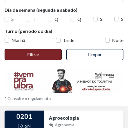
Dia da semana (segunda a sábado)
S
T
Q
Q
S
S
Turno (período do dia)
Manhã
Tarde
Noite
Filtrar
Limpar
* Consulte o regulamento
0201
Agroecologia
Agronomia
6N