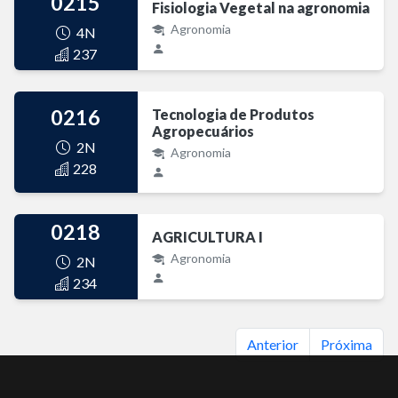
0215
Fisiologia Vegetal na agronomia
Agronomia
4N
237
0216
Tecnologia de Produtos
Agropecuários
2N
Agronomia
228
0218
AGRICULTURA I
Agronomia
2N
234
Anterior
Próxima