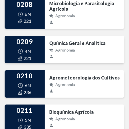
0208
Microbiologia e Parasitologia
Agrícola
6N
Agronomia
221
0209
Química Geral e Analítica
Agronomia
4N
221
0210
Agrometeorologia dos Cultivos
Agronomia
6N
236
0211
Bioquímica Agrícola
Agronomia
5N
335