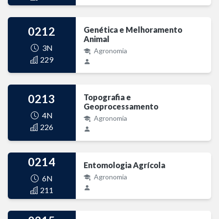
0212
Genética e Melhoramento
Animal
3N
Agronomia
229
0213
Topografia e
Geoprocessamento
4N
Agronomia
226
0214
Entomologia Agrícola
Agronomia
6N
211