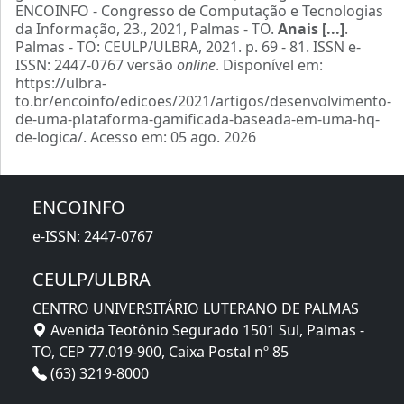
ENCOINFO - Congresso de Computação e Tecnologias
da Informação, 23., 2021, Palmas - TO.
Anais [...]
.
Palmas - TO: CEULP/ULBRA, 2021. p. 69 - 81. ISSN e-
ISSN: 2447-0767 versão
online
. Disponível em:
https://ulbra-
to.br/encoinfo/edicoes/2021/artigos/desenvolvimento-
de-uma-plataforma-gamificada-baseada-em-uma-hq-
de-logica/. Acesso em: 05 ago. 2026
ENCOINFO
e-ISSN: 2447-0767
CEULP/ULBRA
CENTRO UNIVERSITÁRIO LUTERANO DE PALMAS
Avenida Teotônio Segurado 1501 Sul, Palmas -
TO, CEP 77.019-900, Caixa Postal nº 85
(63) 3219-8000