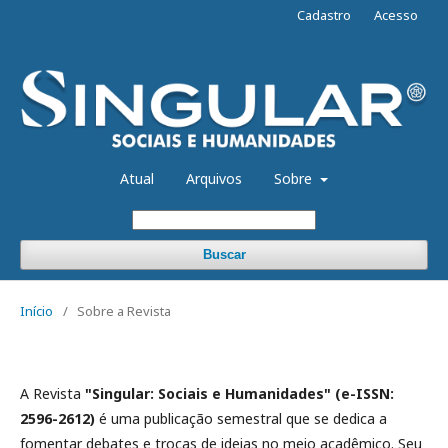
Cadastro
Acesso
Atual
Arquivos
Sobre
Buscar
Início
/
Sobre a Revista
A Revista
"Singular: Sociais e Humanidades" (e-ISSN:
2596-2612)
é uma publicação semestral que se dedica a
fomentar debates e trocas de ideias no meio acadêmico. Seu