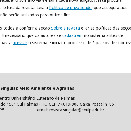
 receber o sumário via e-mail a cada nova edição. A lista procura
leitura da revista. Leia a
Política de privacidade
, que assegura aos
ão serão utilizados para outros fins.
s todos a conferir a seção
Sobre a revista
e ler as políticas das seçõ
. É necessário que os autores se
cadastrem
no sistema antes de
o basta
acessar
o sistema e iniciar o processo de 5 passos de submis
io Ambiente e Agrárias
Luterano de Palmas
almas - TO CEP 77.019-900 Caixa Postal nº 85
 revista.singular@ceulp.edu.br