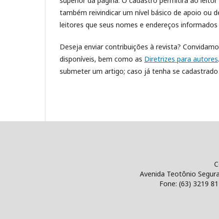
superior da página. O cadastro permitirá ao leitor
também reivindicar um nível básico de apoio ou de 
leitores que seus nomes e endereços informados n
Deseja enviar contribuições à revista? Convidamo
disponíveis, bem como as
Diretrizes para autores
submeter um artigo; caso já tenha se cadastrad
Singular. Me
Centro Universitário 
Avenida Teotônio Segurado 1501 Sul P
Fone: (63) 3219 8125 email: