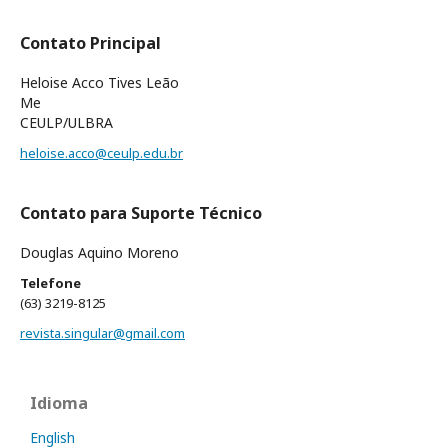
Contato Principal
Heloise Acco Tives Leão
Me
CEULP/ULBRA
heloise.acco@ceulp.edu.br
Contato para Suporte Técnico
Douglas Aquino Moreno
Telefone
(63) 3219-8125
revista.singular@gmail.com
Idioma
English