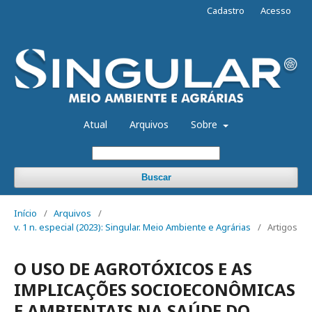
Cadastro
Acesso
Atual
Arquivos
Sobre
Buscar
Início
/
Arquivos
/
v. 1 n. especial (2023): Singular. Meio Ambiente e Agrárias
/
Artigos
O USO DE AGROTÓXICOS E AS
IMPLICAÇÕES SOCIOECONÔMICAS
E AMBIENTAIS NA SAÚDE DO