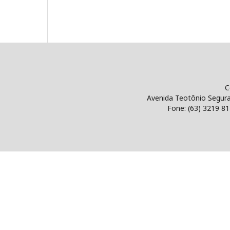
Singular. Saúde 
Centro Universitário 
Avenida Teotônio Segurado 1501 Sul P
Fone: (63) 3219 8125 email: