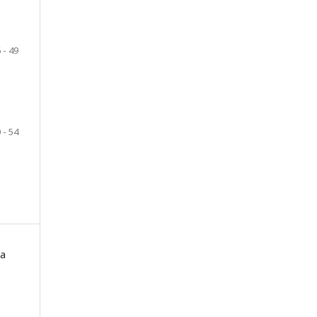
 - 49
 - 54
 a