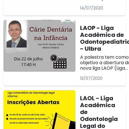
têm os Trabalhos
Cirurgião Dentista
de Conclusão de
14/07/2020
no Banco de Leite
Curso (TCC)
Humano" é tema
avaliados por
de TCC de
banca...
Odontologia, os
LAOP - Liga
acadêmicos de
Acadêmica de
Odontologia têm
Odontopediatri
os Trabalhos de
Conclusão de
- Ulbra
Curso (TCC)
A palestra tem como
avaliados por
objetivo a abertura d
banca de...
nova liga LAOP (Liga
Acadêmica de
13/07/2020
Odontopediatria -
Ulbra), acontecerá
dia 22 de julho ás
17:40h atráves de
LAOL - Liga
reunião no Google
Acadêmica
Meet, com a
de
participação especia
do Prof. Dr. Carlos
Odontologia
Alberto Feldens. ...
Legal do