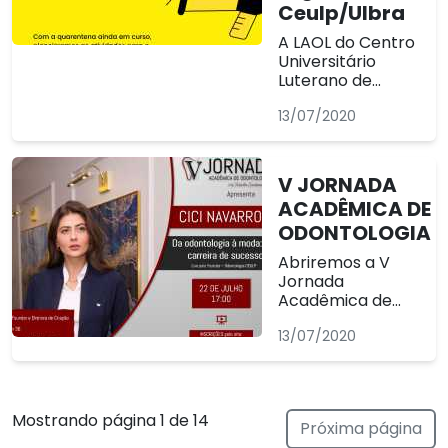
Ceulp/Ulbra
A LAOL do Centro
Universitário
Luterano de
Palmas abriu
13/07/2020
inscrições para
admissão de
novos membros.
Podem se
V JORNADA
inscrever alunos
ACADÊMICA DE
regularmente
ODONTOLOGIA
matriculados no
curso de
Abriremos a V
Odontologia, a
Jornada
partir do 2°
Acadêmica de
período. As
Odontologia do
inscrições
13/07/2020
CEULP/ULBRA com
estarão...
chave de ouro! A
Cici Navarro é
founder e diretora
de criação da
Mostrando página 1 de 14
Próxima página
marca Dra cherie