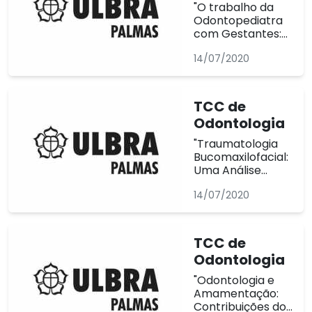
Conclusão de
"O trabalho da
Curso (TCC)
Odontopediatra
avaliados por
com Gestantes:
banca de
Uma Revisão de
professores,
14/07/2020
Literatura" é
conforme prevê
tema de TCC de
o regulamento. ...
Odontologia, os
acadêmicos de
TCC de
Odontologia têm
Odontologia
os Trabalhos de
Conclusão de
"Traumatologia
Curso (TCC)
Bucomaxilofacial:
avaliados por
Uma Análise
banca de
Retrospectiva
professores,
14/07/2020
dos Pacientes
conforme prevê
Atendidos Pelo
o regulamento. ...
Hospital Geral de
Palmas Dr
TCC de
Francisco Ayres"
Odontologia
é tema de TCC
de Odontologia,
"Odontologia e
os acadêmicos
Amamentação:
de Odontologia
Contribuições do