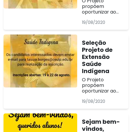
O Projeto
propõem
oportunizar ao
acadêmico do
19/08/2020
curso de
odontologia
realizar
acompanhamento
Seleção
nas escolas do
Projeto de
município de
Extensão
Palmas, com
peças teatrais e
Saúde
orientações de
Indígena
saúde bucal para
as crianças e
O Projeto
familiares. A
propõem
certificação...
oportunizar ao
acadêmico do
19/08/2020
curso de
odontologia
realizar
acompanhamento
Sejam bem-
em atendimento
vindos,
na clínica de