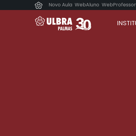
Novo Aula
WebAluno
WebProfessor
INSTI