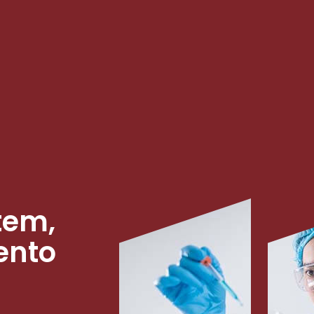
tem,
ento