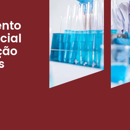
ento
cial
ção
s