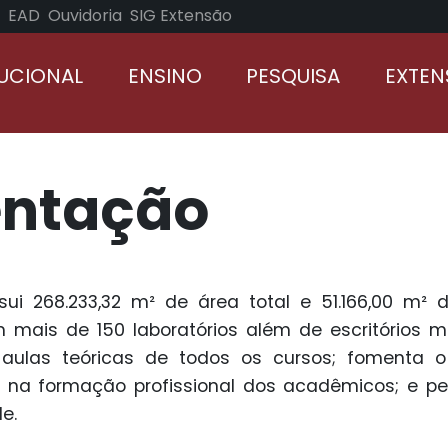
EAD
Ouvidoria
SIG Extensão
TUCIONAL
ENSINO
PESQUISA
EXTE
entação
ui 268.233,32 m² de área total e 51.166,00 m² d
m mais de 150 laboratórios além de escritórios mo
 aulas teóricas de todos os cursos; fomenta 
s, na formação profissional dos acadêmicos; e p
e.