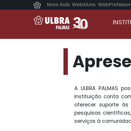
Novo Aula
WebAluno
WebProfessor
INSTI
Apres
A ULBRA PALMAS poss
instituição conta co
oferecer suporte às
pesquisas científica
serviços à comunidad