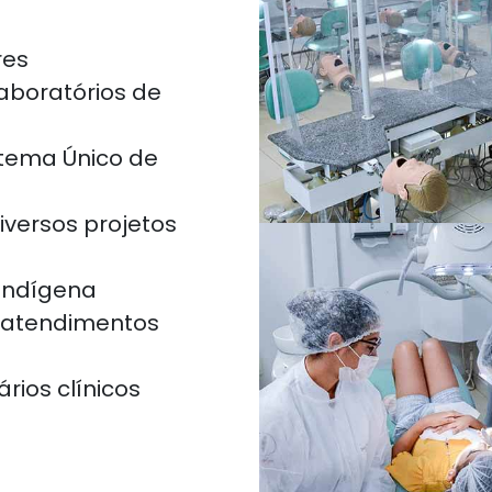
res
laboratórios de
stema Único de
versos projetos
indígena
 atendimentos
rios clínicos