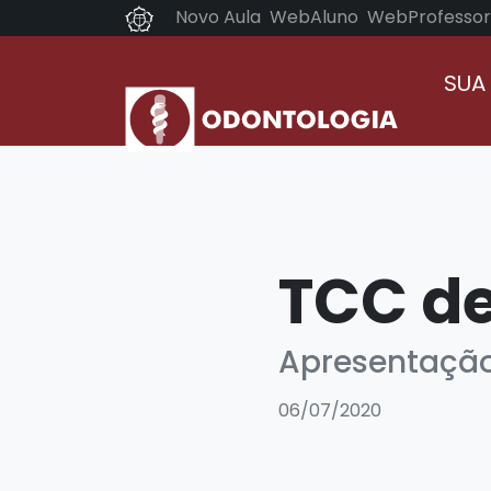
Novo Aula
WebAluno
WebProfessor
SUA
TCC de
Apresentaçã
06/07/2020