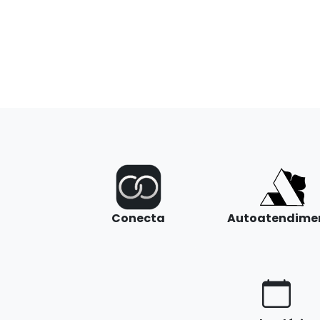
Conecta
Autoatendime