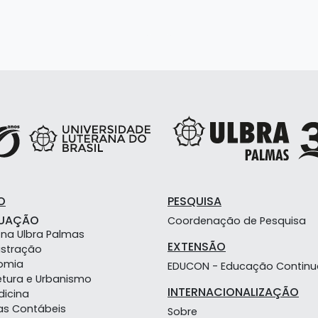
O
PESQUISA
UAÇÃO
Coordenação de Pesquisa
 na Ulbra Palmas
EXTENSÃO
istração
omia
EDUCON - Educação Contin
etura e Urbanismo
INTERNACIONALIZAÇÃO
dicina
as Contábeis
Sobre