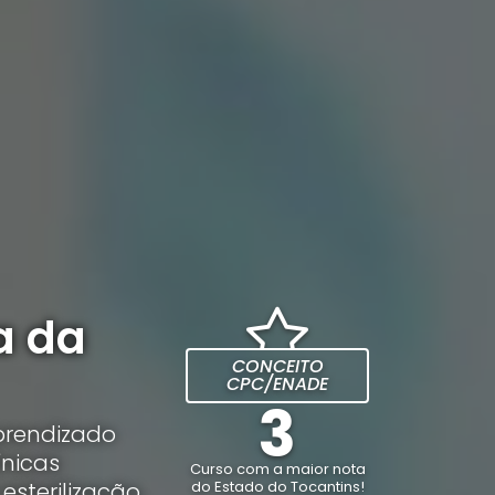
a da
CONCEITO
CPC/ENADE
3
prendizado
ínicas
Curso com a maior nota
esterilização,
do Estado do Tocantins!