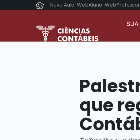
Novo Aula
WebAluno
WebProfessor
SUA
Palest
que re
Contáb