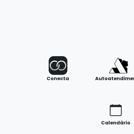
Conecta
Autoatendime
Calendário