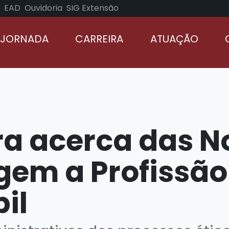
EAD
Ouvidoria
SIG Extensão
 JORNADA
CARREIRA
ATUAÇÃO
TURMAS
ra acerca das 
gem a Profissão
il