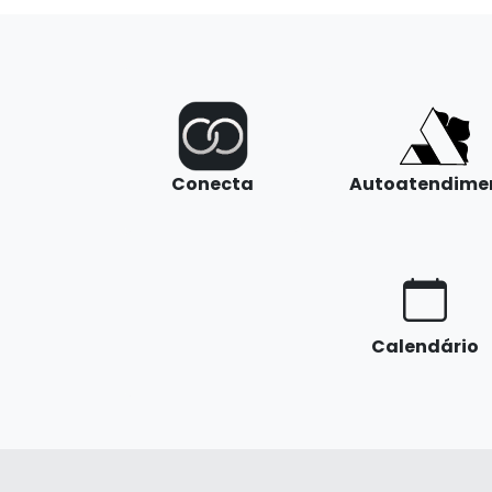
Conecta
Autoatendime
Calendário