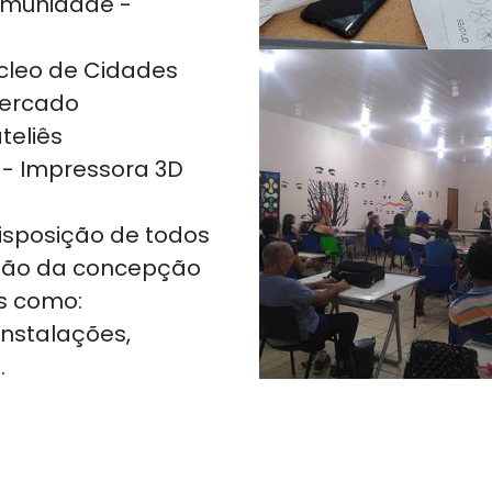
omunidade -
cleo de Cidades
mercado
teliês
- Impressora 3D
isposição de todos
ção da concepção
as como:
instalações,
.