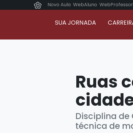
Novo Aula
WebAluno
WebProfessor
SUA JORNADA
CARREIR
Ruas c
cidade
Disciplina de
técnica de m