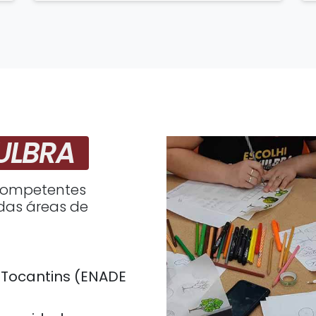
ULBRA
 competentes
das áreas de
 Tocantins (ENADE