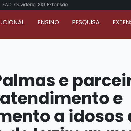
EAD
Ouvidoria
SIG Extensão
TUCIONAL
ENSINO
PESQUISA
EXTE
Palmas e parcei
atendimento e
mento a idosos 