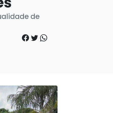
es
alidade de