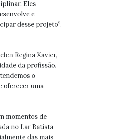
plinar. Eles
esenvolve e
cipar desse projeto”,
len Regina Xavier,
idade da profissão.
entendemos o
 e oferecer uma
ém momentos de
da no Lar Batista
cialmente das mais