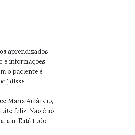
 os aprendizados
ão e informações
om o paciente é
o”, disse.
ice Maria Amâncio,
ito feliz. Não é só
param. Está tudo