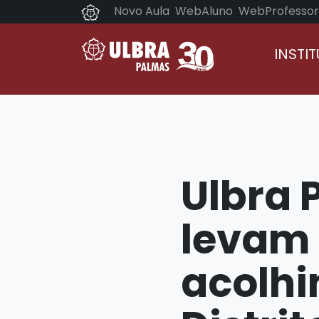
Novo Aula
WebAluno
WebProfessor
INSTI
Ulbra 
levam 
acolhi