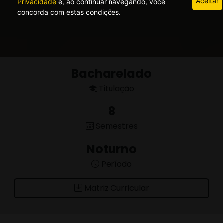
Aceitar
Privacidade
e, ao continuar navegando, você
concorda com estas condições.
Bacharelado
Titulação
8
Semestres
Noturno
Período
Matriz Curricular