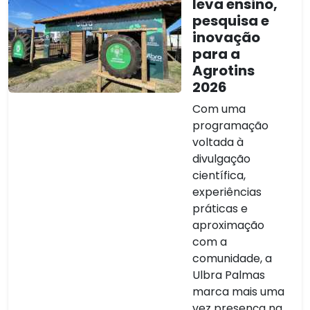
leva ensino,
pesquisa e
inovação
para a
Agrotins
2026
Com uma
programação
voltada à
divulgação
científica,
experiências
práticas e
aproximação
com a
comunidade, a
Ulbra Palmas
marca mais uma
vez presença na